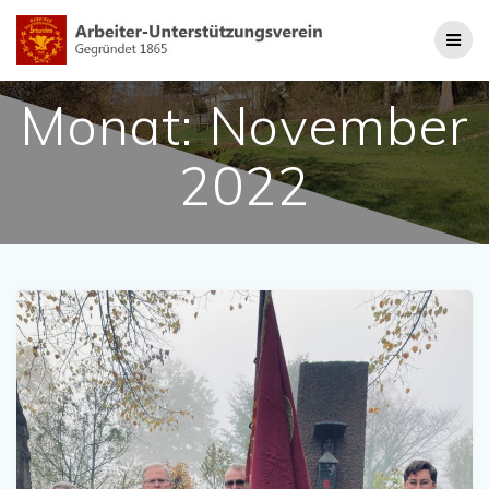
Zum
Inhalt
springen
Monat:
November
2022