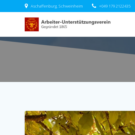
Zum
Aschaffenburg, Schweinheim
+049 179 2122435
Inhalt
springen